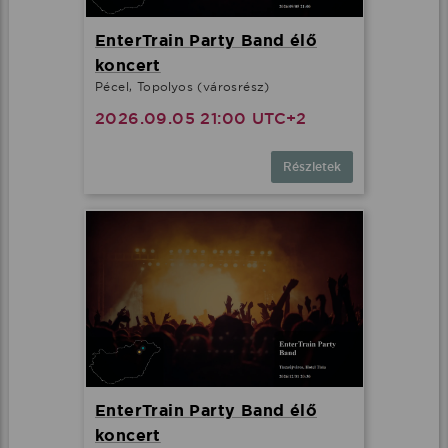
EnterTrain Party Band élő
koncert
Pécel, Topolyos (városrész)
2026.09.05 21:00 UTC+2
Részletek
EnterTrain Party Band élő
koncert