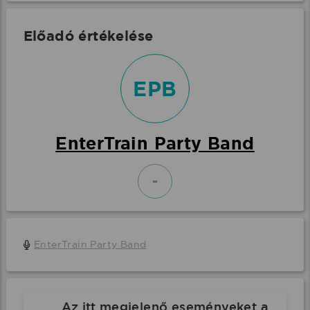
Előadó értékelése
EPB
EnterTrain Party Band
-
EnterTrain Party Band
Az itt megjelenő eseményeket a