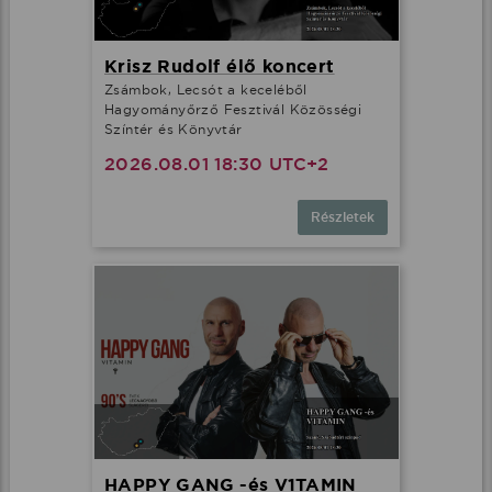
Krisz Rudolf élő koncert
Zsámbok, Lecsót a keceléből
Hagyományőrző Fesztivál Közösségi
Színtér és Könyvtár
2026.08.01 18:30 UTC+2
Részletek
HAPPY GANG -és V1TAMIN