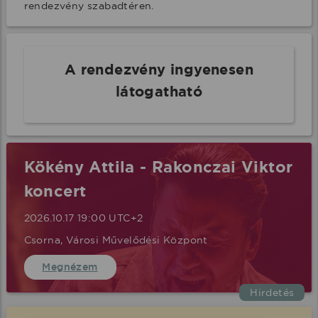
rendezvény szabadtéren.
A rendezvény ingyenesen
látogatható
Kökény Attila - Rakonczai Viktor
koncert
2026.10.17 19:00 UTC+2
Csorna, Városi Művelődési Központ
Megnézem
Hirdetés