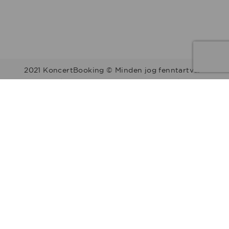
2021 KoncertBooking © Minden jog fenntartva.
Kapcsolat | Telefonszám: +36 30 157 9812 | E-mail:
info@koncertbooking.com |
Megyék
Régiók
Előadók
Stílusok