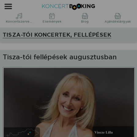
Koncertbooking
|
Koncertszervezés
Koncertszervezés
Események
Blog
Ajándéktárgyak
|
TISZA-TÓI KONCERTEK, FELLÉPÉSEK
Koncertek
Tisza-
tó
Tisza-tói fellépések augusztusban
régióban