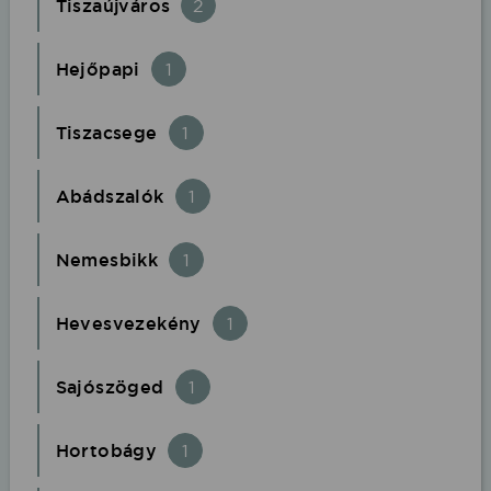
Tiszaújváros
2
Hejőpapi
1
Tiszacsege
1
Abádszalók
1
Nemesbikk
1
Hevesvezekény
1
Sajószöged
1
Hortobágy
1