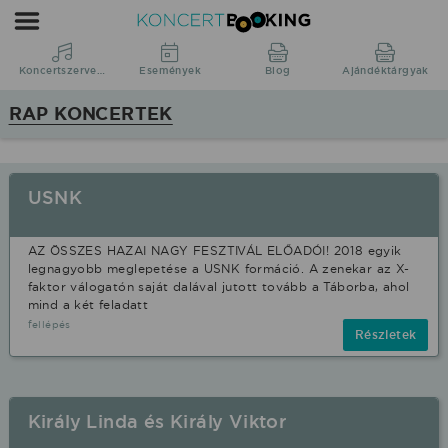
Koncertbooking
|
Koncertszervezés
Koncertszervezés
Események
Blog
Ajándéktárgyak
|
RAP KONCERTEK
Koncertek
|
fellépések
USNK
Rap
stílusban.
AZ ÖSSZES HAZAI NAGY FESZTIVÁL ELŐADÓI! 2018 egyik
legnagyobb meglepetése a USNK formáció. A zenekar az X-
faktor válogatón saját dalával jutott tovább a Táborba, ahol
mind a két feladatt
fellépés
Részletek
Király Linda és Király Viktor