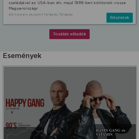
családjával az USA-ban élt, majd 1999-ben költöztek vissza
Magyarországr
élő koncert, akusztik fellépés, fellépés
Részletek
További előadók
Események