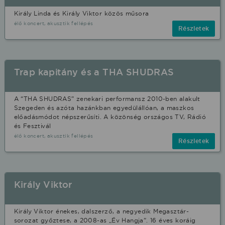
Király Linda és Király Viktor közös műsora
élő koncert, akusztik fellépés
Részletek
Trap kapitány és a THA SHUDRAS
A “THA SHUDRAS” zenekari performansz 2010-ben alakult
Szegeden és azóta hazánkban egyedülállóan, a maszkos
előadásmódot népszerűsíti. A közönség országos TV, Rádió
és Fesztivál
élő koncert, akusztik fellépés
Részletek
Király Viktor
Király Viktor énekes, dalszerző, a negyedik Megasztár-
sorozat győztese, a 2008-as „Év Hangja”. 16 éves koráig