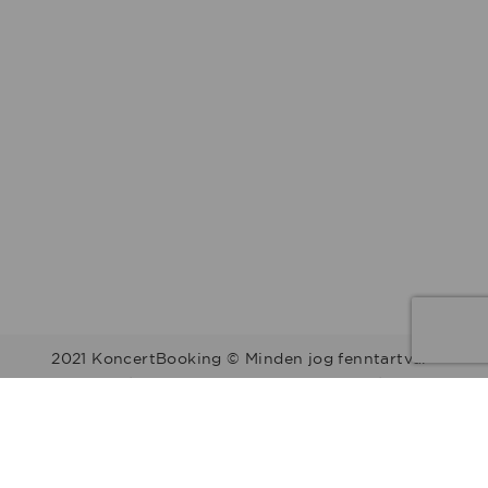
2021 KoncertBooking © Minden jog fenntartva.
Kapcsolat | Telefonszám: +36 30 157 9812 | E-mail:
info@koncertbooking.com |