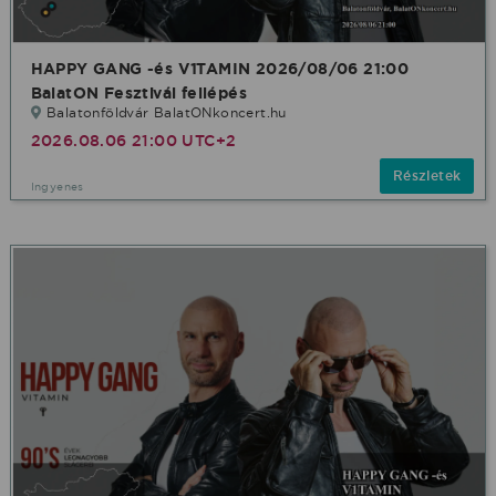
HAPPY GANG -és V1TAMIN 2026/08/06 21:00
BalatON Fesztivál fellépés
Balatonföldvár BalatONkoncert.hu
2026.08.06 21:00 UTC+2
Részletek
Ingyenes