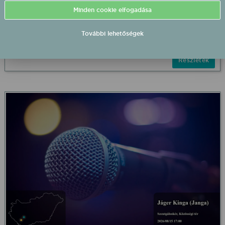
Minden cookie elfogadása
HAPPY GANG -és V1TAMIN 2026/08/15 17:00
Petneháza Szabadtéri rendezvény
További lehetőségek
2026.08.15 17:00 UTC+2
Részletek