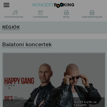
Koncertbooking
|
Koncertszervezés
Koncertszervezés
Események
Blog
Ajándéktárgyak
|
RÉGIÓK
Koncertek
megyében
Balatoni koncertek