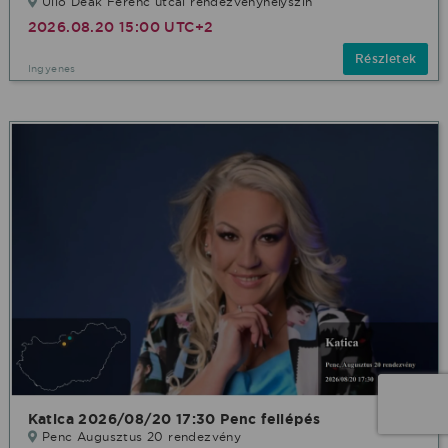
Üllő Deák Ferenc utcai rendezvényhelyszín
2026.08.20 15:00 UTC+2
Részletek
Ingyenes
Katica 2026/08/20 17:30 Penc fellépés
Penc Augusztus 20 rendezvény