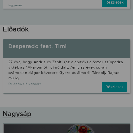
Részletek
Ingyenes
Előadók
Desperado feat. Timi
27 éve, hogy Andris és Zsolti (az alapítók) először színpadra
vitték az "Akarom őt" című dalt. Amit az évek során
számtalan sláger követett: Gyere és álmodj, Táncolj, Rajtad
múlik,
fellépés, élő koncert
Részletek
Nagysáp