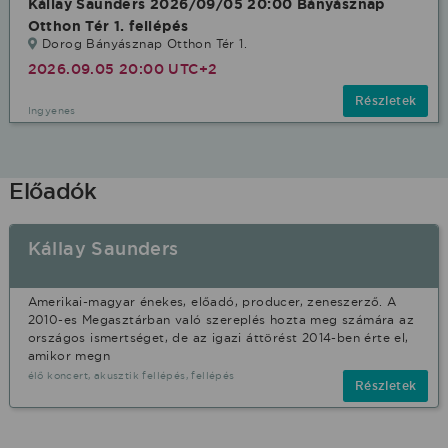
Kállay Saunders 2026/09/05 20:00 Bányásznap
Otthon Tér 1. fellépés
Dorog Bányásznap Otthon Tér 1.
2026.09.05 20:00 UTC+2
Részletek
Ingyenes
Előadók
Kállay Saunders
Amerikai-magyar énekes, előadó, producer, zeneszerző. A
2010-es Megasztárban való szereplés hozta meg számára az
országos ismertséget, de az igazi áttörést 2014-ben érte el,
amikor megn
élő koncert, akusztik fellépés, fellépés
Részletek