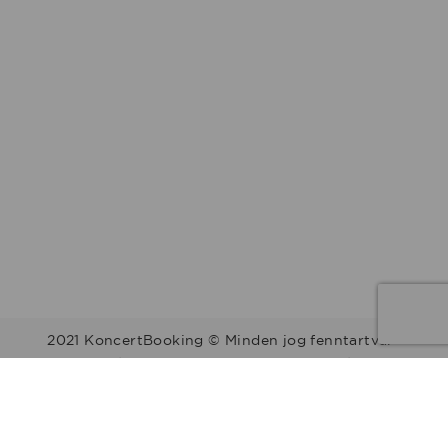
2021 KoncertBooking © Minden jog fenntartva.
Kapcsolat | Telefonszám: +36 30 157 9812 | E-mail:
info@koncertbooking.com |