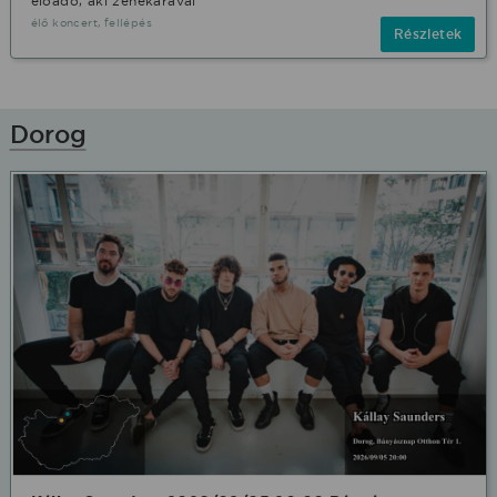
előadó, aki zenekarával
élő koncert, fellépés
Részletek
Dorog