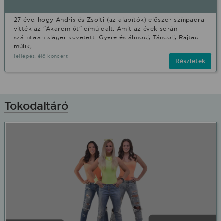
27 éve, hogy Andris és Zsolti (az alapítók) először színpadra
vitték az "Akarom őt" című dalt. Amit az évek során
számtalan sláger követett: Gyere és álmodj, Táncolj, Rajtad
múlik,
fellépés, élő koncert
Részletek
Tokodaltáró