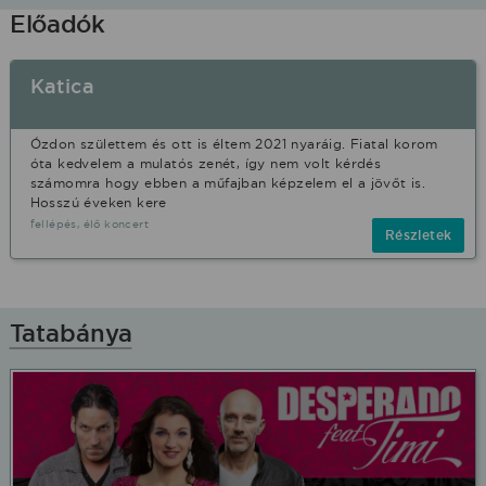
Előadók
Katica
Ózdon születtem és ott is éltem 2021 nyaráig. Fiatal korom
óta kedvelem a mulatós zenét, így nem volt kérdés
számomra hogy ebben a műfajban képzelem el a jövőt is.
Hosszú éveken kere
fellépés, élő koncert
Részletek
Tatabánya