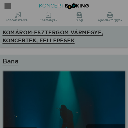
KoncertBooking
|
Koncertszervezés
Koncertszervezés
Események
Blog
Ajándéktárgyak
|
KOMÁROM-ESZTERGOM VÁRMEGYE,
Komárom-
KONCERTEK, FELLÉPÉSEK
Esztergom
vármegye,
koncertek,
Bana
fellépések