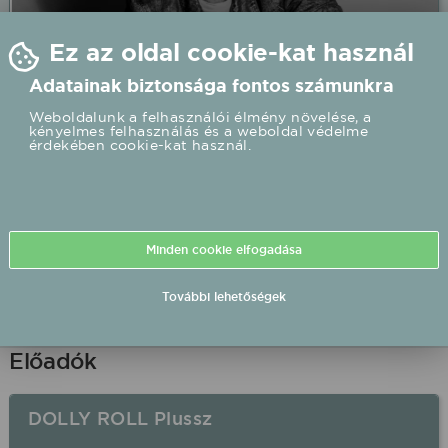
Ez az oldal cookie-kat használ
Adatainak biztonsága fontos számunkra
Weboldalunk a felhasználói élmény növelése, a
kényelmes felhasználás és a weboldal védelme
érdekében cookie-kat használ.
Bereczki Zoltán 2026/08/20 20:00 Kölcsey Ferenc
Művelődési Központ és Könyvtár élő koncert
Oroszlány Kölcsey Ferenc Művelődési Központ és
Könyvtár
2026.08.20 20:00 UTC+2
Minden cookie elfogadása
Részletek
Ingyenes
További lehetőségek
Előadók
DOLLY ROLL Plussz