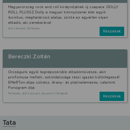
Magyarország rock and roll királynőjének új csapata: DOLLY
ROLL PLUSSZ Dolly a magyar könnyűzenei élet egyik
ikonikus, meghatározó alakja, szinte az egyetlen olyan
előadó, aki zenekarával
élő koncert, fellépés
Részletek
Bereczki Zoltán
Országunk egyik legnépszerűbb előadóművésze, akit
profizmusa mellett, sokoldalúsága teszi igazán különlegessé!
EMeRTon-díjas színész, Arany- és platinalemezes, valamint
Fonogram díja
fellépés, élő koncert, akusztik fellépés
Részletek
Tata