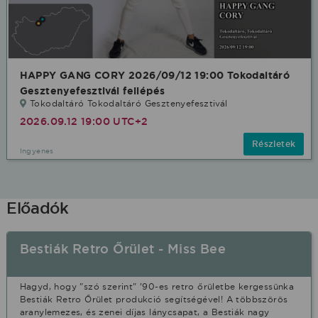
HAPPY GANG CORY 2026/09/12 19:00 Tokodaltáró
Gesztenyefesztivál fellépés
Tokodaltáró Tokodaltáró Gesztenyefesztivál
2026.09.12 19:00 UTC+2
Részletek
Ingyenes
Előadók
Bestiák Retro Őrület - Miss Bee
Hagyd, hogy "szó szerint" ’90-es retro őrületbe kergessünka
Bestiák Retro Őrület produkció segítségével! A többszörös
aranylemezes, és zenei díjas lánycsapat, a Bestiák nagy