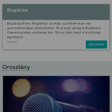
Boglárka
Boglárka(Pohly Boglárka) színházi szólókarrierje már
gyermekkorában elkezdődött, 18 évesen pedig a Budapesti
Operettszínház szólistája lett. Rövid időn belül a közönség
legnépsze
fellépés
Részletek
Oroszlány