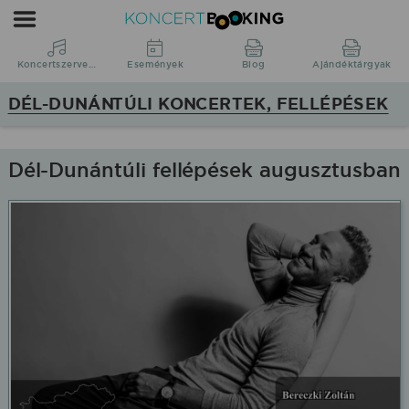
Koncertbooking
|
Koncertszervezés
Koncertszervezés
Események
Blog
Ajándéktárgyak
|
DÉL-DUNÁNTÚLI KONCERTEK, FELLÉPÉSEK
Koncertek
Dél-
Dunántúl
Dél-Dunántúli fellépések augusztusban
régióban