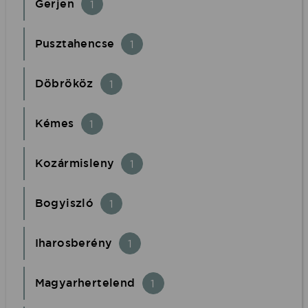
Gerjen
1
Pusztahencse
1
Döbrököz
1
Kémes
1
Kozármisleny
1
Bogyiszló
1
Iharosberény
1
Magyarhertelend
1