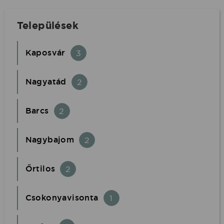
Települések
Kaposvár
3
Nagyatád
2
Barcs
2
Nagybajom
2
Őrtilos
2
Csokonyavisonta
1