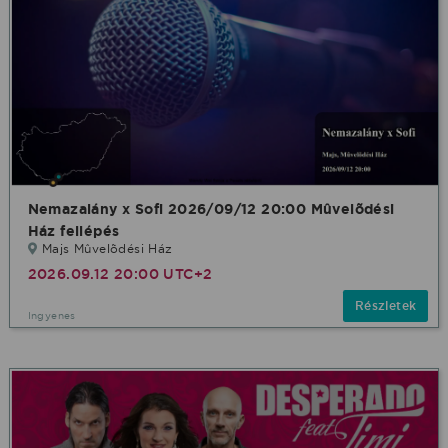
Nemazalány x Sofi 2026/09/12 20:00 Mûvelõdési
Ház fellépés
Majs Mûvelõdési Ház
2026.09.12 20:00 UTC+2
Részletek
Ingyenes