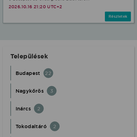
2026.10.16 21:20 UTC+2
Részletek
Települések
Budapest
22
Nagykőrös
3
Inárcs
2
Tokodaltáró
2