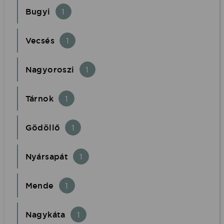
Bugyi
1
Vecsés
1
Nagyoroszi
1
Tárnok
1
Gödöllő
1
Nyársapát
1
Mende
1
Nagykáta
1