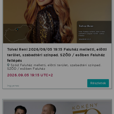
Tolvai Reni 2026/09/05 19:15 Faluház melletti, elõtti
terület, szabadtéri színpad. SZÕD / esõben Faluház
fellépés
Sződ Faluház melletti, elõtti terület, szabadtéri színpad.
SZÕD / esõben Faluház
2026.09.05 19:15 UTC+2
Részletek
Ingyenes