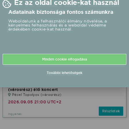
Ez az oldal cookie-kat használ
Adatainak biztonsága fontos számunkra
Weboldalunk a felhasználói élmény növelése, a
kényelmes felhasználás és a weboldal védelme
érdekében cookie-kat használ.
Minden cookie elfogadása
További lehetőségek
EnterTrain Party Band 2026/09/05 21:00 Topolyos
(városrész) élő koncert
Pécel Topolyos (városrész)
2026.09.05 21:00 UTC+2
Részletek
Ingyenes