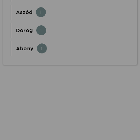
Aszód
1
Dorog
1
Abony
1