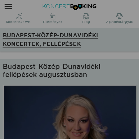
Koncertbooking
|
Koncertszervezés
Koncertszervezés
Események
Blog
Ajándéktárgyak
|
BUDAPEST-KÖZÉP-DUNAVIDÉKI
Koncertek
KONCERTEK, FELLÉPÉSEK
Budapest-
Közép-
Dunavidék
Budapest-Közép-Dunavidéki
régióban
fellépések augusztusban