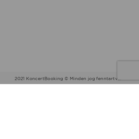
2021 KoncertBooking © Minden jog fenntartva.
Kapcsolat | Telefonszám: +36 30 157 9812 | E-mail:
info@koncertbooking.com |
Megyék
Régiók