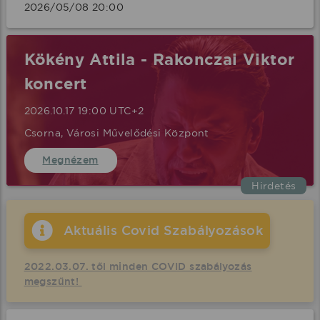
2026/05/08 20:00 
Kökény Attila - Rakonczai Viktor
koncert
2026.10.17 19:00 UTC+2
Csorna, Városi Művelődési Központ
Megnézem
Hirdetés
Aktuális Covid Szabályozások
2022.03.07. től minden COVID szabályozás
megszűnt!