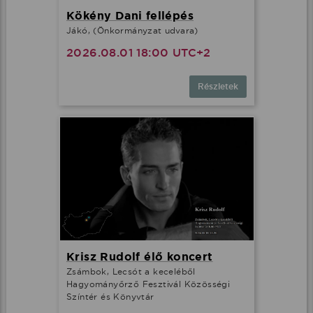
Kökény Dani fellépés
Jákó, (Önkormányzat udvara)
2026.08.01 18:00 UTC+2
Részletek
Krisz Rudolf élő koncert
Zsámbok, Lecsót a keceléből
Hagyományőrző Fesztivál Közösségi
Színtér és Könyvtár