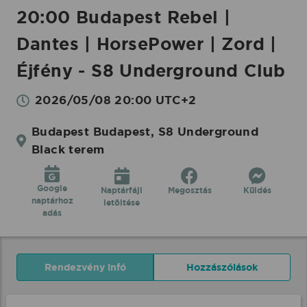
Club
20:00 Budapest Rebel |
-
Dantes | HorsePower | Zord |
2026.05.08.
|
Éjfény - S8 Underground Club
Koncertbooking
2026/05/08 20:00 UTC+2
Budapest Budapest, S8 Underground
Black terem
Google
Naptárfájl
Megosztás
Küldés
naptárhoz
letöltése
adás
Rendezvény infó
Hozzászólások