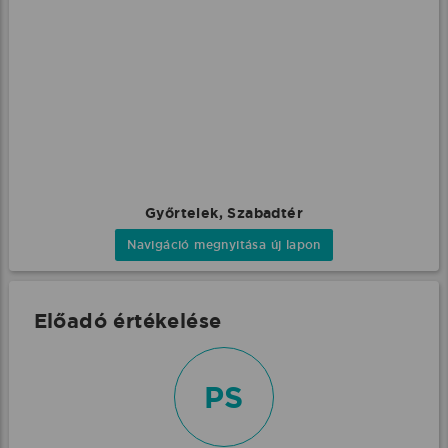
Győrtelek, Szabadtér
Navigáció megnyitása új lapon
Előadó értékelése
PS