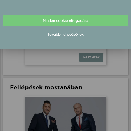
Minden cookie elfogadása
Peter Srámek fellépés
Kemenesszentpéter, Szabadtér
További lehetőségek
2026.08.08 22:00 UTC+2
Részletek
Fellépések mostanában