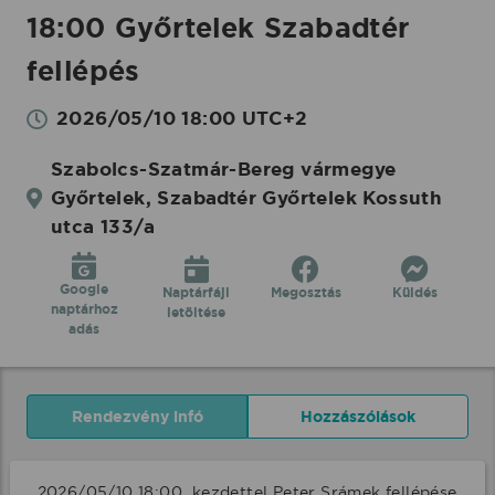
18:00 Győrtelek Szabadtér
fellépés
2026/05/10 18:00 UTC+2
Szabolcs-Szatmár-Bereg vármegye
Győrtelek, Szabadtér Győrtelek Kossuth
utca 133/a
Google
Naptárfájl
Megosztás
Küldés
naptárhoz
letöltése
adás
Rendezvény infó
Hozzászólások
2026/05/10 18:00  kezdettel Peter Srámek fellépése 