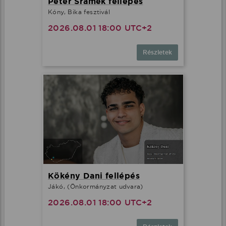
Peter Srámek fellépés
Kóny, Bika fesztivál
2026.08.01 18:00 UTC+2
Részletek
Kökény Dani fellépés
Jákó, (Önkormányzat udvara)
2026.08.01 18:00 UTC+2