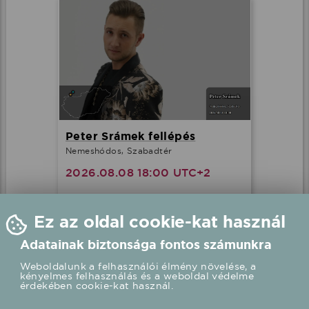
Peter Srámek fellépés
Nemeshódos, Szabadtér
2026.08.08 18:00 UTC+2
Részletek
Ez az oldal cookie-kat használ
Adatainak biztonsága fontos számunkra
Weboldalunk a felhasználói élmény növelése, a
kényelmes felhasználás és a weboldal védelme
érdekében cookie-kat használ.