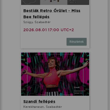
Bestiák Retro Őrület - Miss
Bee fellépés
Szügy, Szabadtér
2026.08.01 17:00 UTC+2
Részletek
Szandi fellépés
Kerekharaszt, Szabadtér