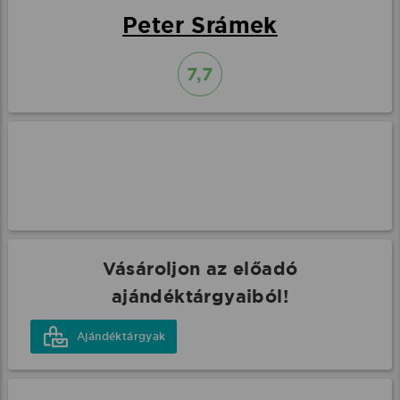
Peter Srámek
7,7
Vásároljon az előadó
ajándéktárgyaiból!
Ajándéktárgyak