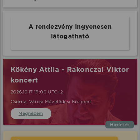
A rendezvény ingyenesen
látogatható
Kökény Attila - Rakonczai Viktor
koncert
2026.10.17 19:00 UTC+2
Csorna, Városi Művelődési Központ
Megnézem
Hirdetés