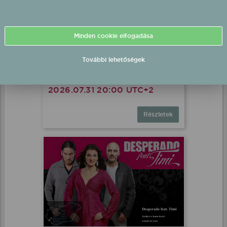
Minden cookie elfogadása
További lehetőségek
DÍVÁK Produkció fellépés
Balatonlelle, Rendezvénypark
2026.07.31 20:00 UTC+2
Részletek