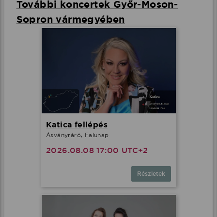
További koncertek Győr-Moson-
Sopron vármegyében
Katica fellépés
Ásványráró, Falunap
2026.08.08 17:00 UTC+2
Részletek