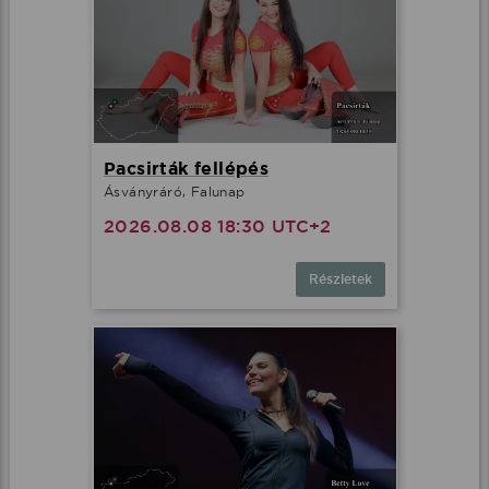
Pacsirták fellépés
Ásványráró, Falunap
2026.08.08 18:30 UTC+2
Részletek