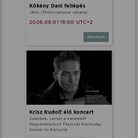
Kökény Dani fellépés
Jákó, (Önkormányzat udvara)
2026.08.01 18:00 UTC+2
Részletek
Krisz Rudolf élő koncert
Zsámbok, Lecsót a keceléből
Hagyományőrző Fesztivál Közösségi
Színtér és Könyvtár