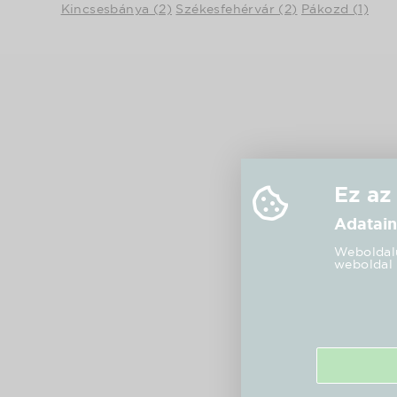
Kincsesbánya (2)
Székesfehérvár (2)
Pákozd (1)
Ez az
Adatain
Weboldalu
weboldal 