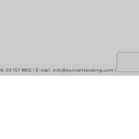
36 30 157 9812 | E-mail: info@koncertbooking.com |
Stílusok
Táncprodukciók
Gyerekműsorok
Műsorvezetők
DJ-k
Egyéb stílus
Rock
Tribute zenekarok
Youtuber