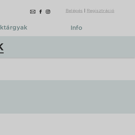
Belépés
|
Regisztráció
ktárgyak
Info
K