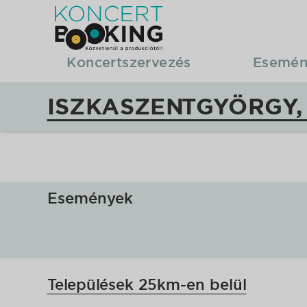
KoncertBooking
|
Koncertszervezés
Esemén
Koncertszervezés
ISZKASZENTGYÖRGY,
|
Iszkaszentgyörgy,
koncertek,
Események
fellépések
Települések 25km-en belül