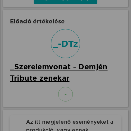
Előadó értékelése
_-DTz
_Szerelemvonat - Demjén
Tribute zenekar
-
Az itt megjelenő eseményeket a
produkció, vagy annak