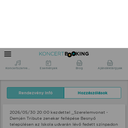
Tribute zenekar 2026/05/30
20:00 Besnyő élő koncert
2026/05/30 20:00 UTC+2
Fejér vármegye Besnyő, Besnyő,
Google
Naptárfájl
Megosztás
Küldés
naptárhoz
letöltése
adás
Rendezvény infó
Hozzászólások
2026/05/30 20:00 kezdettel _Szerelemvonat - 
Demjén Tribute zenekar fellépése Besnyő 
településen az Iskola udvarán lévő fedett színpadon 