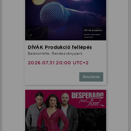
DÍVÁK Produkció fellépés
Balatonlelle, Rendezvénypark
2026.07.31 20:00 UTC+2
Részletek
Ez az oldal cookie-kat használ
Adatainak biztonsága fontos számunkra
Weboldalunk a felhasználói élmény növelése, a
kényelmes felhasználás és a weboldal védelme
érdekében cookie-kat használ.