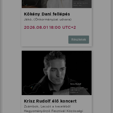
Kökény Dani fellépés
Jákó, (Önkormányzat udvara)
2026.08.01 18:00 UTC+2
Részletek
Krisz Rudolf élő koncert
Zsámbok, Lecsót a keceléből
Hagyományőrző Fesztivál Közösségi