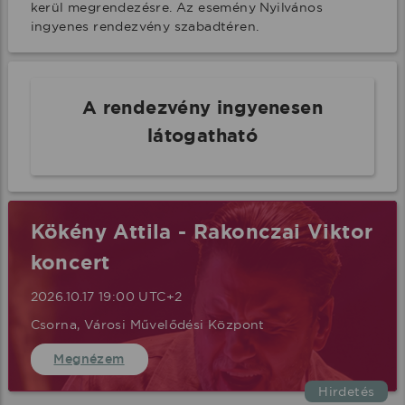
kerül megrendezésre. Az esemény Nyilvános 
ingyenes rendezvény szabadtéren.
A rendezvény ingyenesen
látogatható
Kökény Attila - Rakonczai Viktor
koncert
2026.10.17 19:00 UTC+2
Csorna, Városi Művelődési Központ
Megnézem
Hirdetés