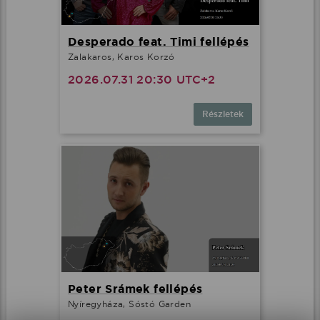
Desperado feat. Timi fellépés
Minden cookie elfogadása
Zalakaros, Karos Korzó
2026.07.31 20:30 UTC+2
További lehetőségek
Részletek
Peter Srámek fellépés
Nyíregyháza, Sóstó Garden