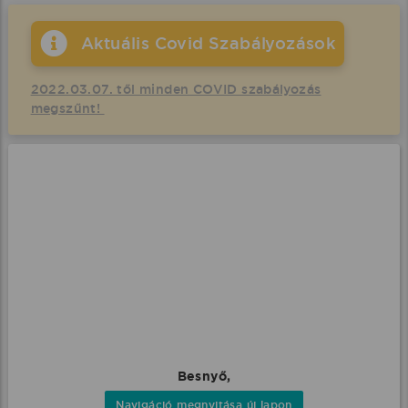
Aktuális Covid Szabályozások
2022.03.07. től minden COVID szabályozás
megszűnt!
Besnyő,
Navigáció megnyitása új lapon