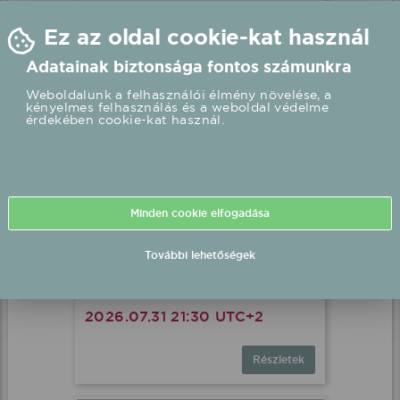
2026.07.31 21:30 UTC+2
Részletek
Gergely Róbert fellépés
Lenti, Rendezvénytér
2026.07.31 21:30 UTC+2
Részletek