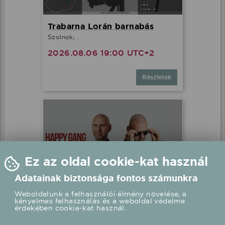
Trabarna Lorán barnabás
Szolnok, .
2026.08.06 19:00 UTC+2
Részletek
Ez az oldal cookie-kat használ
Adatainak biztonsága fontos számunkra
Weboldalunk a felhasználói élmény növelése, a
HAPPY GANG -és V1TAMIN
kényelmes felhasználás és a weboldal védelme
érdekében cookie-kat használ.
fellépés
Balatonföldvár, BalatONkoncert.hu