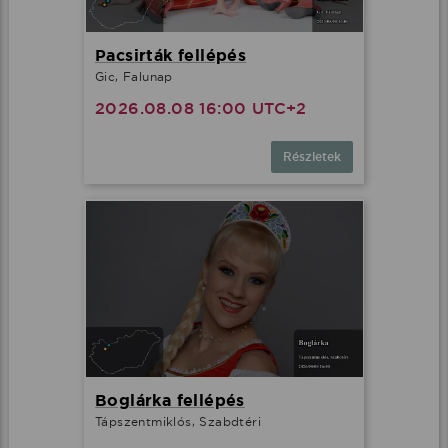
Pacsirták fellépés
Gic, Falunap
2026.08.08 16:00 UTC+2
Részletek
Boglárka fellépés
Tápszentmiklós, Szabdtéri