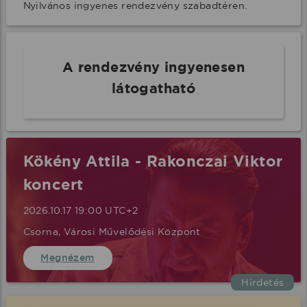
Nyilvános ingyenes rendezvény szabadtéren.
A rendezvény ingyenesen
látogatható
Kökény Attila - Rakonczai Viktor
koncert
2026.10.17 19:00 UTC+2
Csorna, Városi Művelődési Központ
Megnézem
Hirdetés