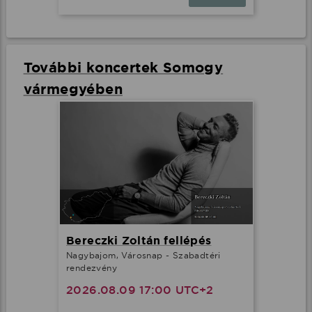
További koncertek Somogy
vármegyében
Bereczki Zoltán fellépés
Nagybajom, Városnap - Szabadtéri
rendezvény
2026.08.09 17:00 UTC+2