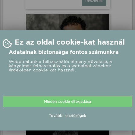
Részletek
Kökény Dani fél-playback
fellépés
Jákó, (Önkormányzat udvara)
2026.08.01 18:00 UTC+2
Részletek