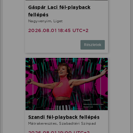
Gáspár Laci fél-playback
fellépés
Nagyvenyim, Liget
2026.08.01 18:45 UTC+2
Részletek
Szandi fél-playback fellépés
Mátrakeresztes, Szabadtéri Színpad
2026.08.01 19:00 UTC+2