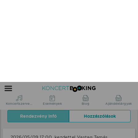
17:00 Balatonfenyves Bácskai
Ifjúsági Tábor fellépés
2026/05/09 17:00 UTC+2
Somogy vármegye Balatonfenyves,
Bácskai Ifjúsági Tábor Balatonfenyves,
Kölcsey u. 45.
Google
Naptárfájl
Megosztás
Küldés
naptárhoz
letöltése
adás
Rendezvény infó
Hozzászólások
2026/05/09 17:00  kezdettel Vastag Tamás 