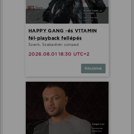
HAPPY GANG -és V1TAMIN
fél-playback fellépés
Szank, Szabadtéri színpad
2026.08.01 18:30 UTC+2
Részletek