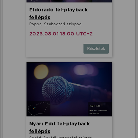
Eldorado fél-playback
fellépés
Pápoc, Szabadtéri színpad
2026.08.01 18:00 UTC+2
Részletek
Ez az oldal cookie-kat használ
Adatainak biztonsága fontos számunkra
Weboldalunk a felhasználói élmény növelése, a
kényelmes felhasználás és a weboldal védelme
Nyári Edit fél-playback
érdekében cookie-kat használ.
fellépés
Söréd, Sörédi közösségi színtér