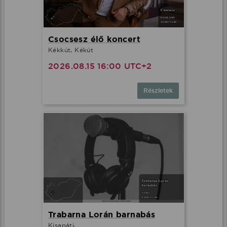
Csocsesz élő koncert
Kékkút, Kékút
2026.08.15 16:00 UTC+2
Részletek
Trabarna Lorán barnabás
Kisapáti, .