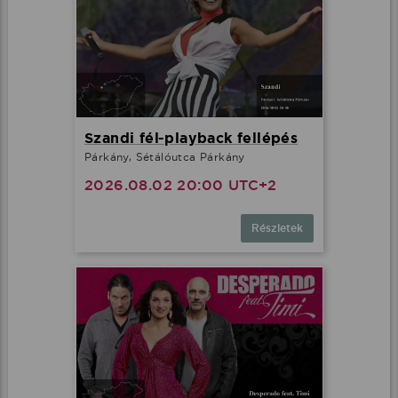
Szandi fél-playback fellépés
Párkány, Sétálóutca Párkány
2026.08.02 20:00 UTC+2
Részletek